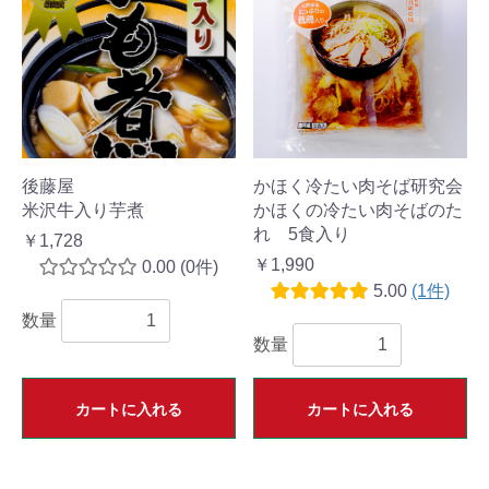
後藤屋
かほく冷たい肉そば研究会
米沢牛入り芋煮
かほくの冷たい肉そばのた
れ 5食入り
￥1,728
￥1,990
0.00
(0件)
5.00
(1件)
数量
数量
カートに入れる
カートに入れる