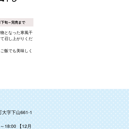
月下旬～完売まで
風物となった寒風干
いて召し上がりくだ
鮎ご飯でも美味しく
。
大字下山661-1
18:00 【12月