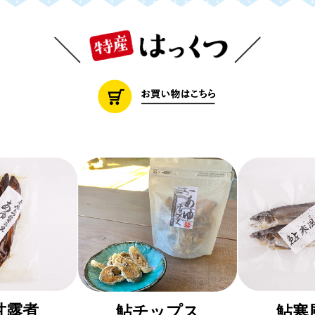
甘露煮
鮎チップス
鮎寒