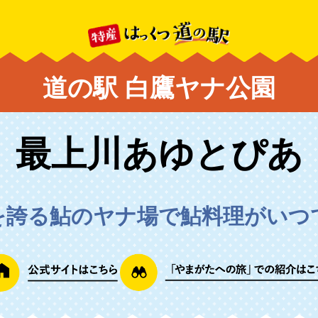
道の駅 白鷹ヤナ公園
最上川あゆとぴあ
を誇る鮎のヤナ場で鮎料理がいつ