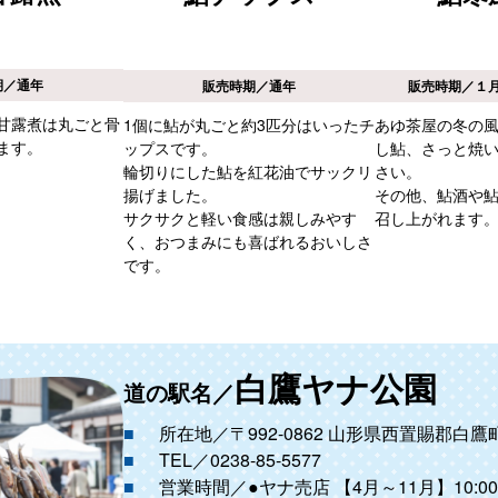
期／通年
販売時期／通年
販売時期／１
甘露煮は丸ごと骨
1個に鮎が丸ごと約3匹分はいったチ
あゆ茶屋の冬の
ます。
ップスです。
し鮎、さっと焼
輪切りにした鮎を紅花油でサックリ
さい。
揚げました。
その他、鮎酒や
サクサクと軽い食感は親しみやす
召し上がれます
く、おつまみにも喜ばれるおいしさ
です。
白鷹ヤナ公園
道の駅名／
所在地／〒992-0862 山形県西置賜郡白鷹町
TEL／0238-85-5577
営業時間／●ヤナ売店 【4月～11月】10:00～