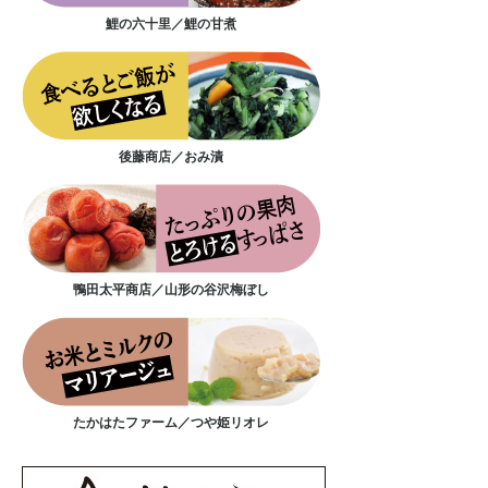
鯉の六十里／鯉の甘煮
後藤商店／おみ漬
鴨田太平商店／山形の谷沢梅ぼし
たかはたファーム／つや姫リオレ