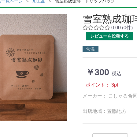
品一覧ページ
加工品
雪室熟成珈琲 ドリップバッグ
雪室熟成珈
0.00
(0件)
レビューを投稿する
常温
￥300
税込
ポイント：
3
pt
メーカー： こしゃる合
出店地域：置賜地方