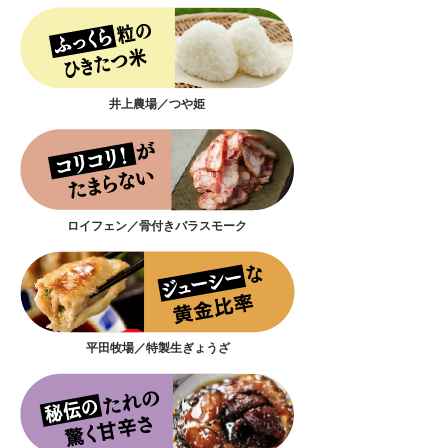
井上農場／つや姫
ロイフェン／骨付きバラスモーク
平田牧場／特製生ぎょうざ