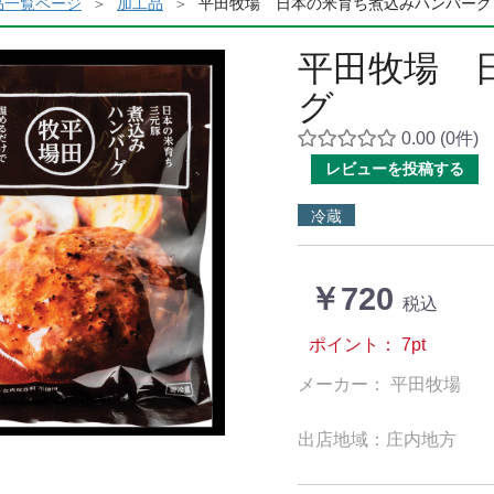
品一覧ページ
加工品
平田牧場 日本の米育ち煮込みハンバーグ
平田牧場 
グ
0.00
(0件)
レビューを投稿する
冷蔵
￥720
税込
ポイント：
7
pt
メーカー： 平田牧場
出店地域：庄内地方