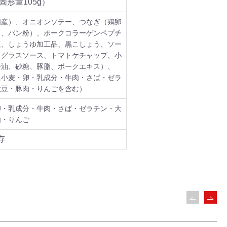
（固形量105g）
国産）、オニオンソテー、つなぎ（鶏卵
）、パン粉）、ポークコラーゲンペプチ
塩、しょうゆ加工品、黒こしょう、ソー
ミグラスソース、トマトケチャップ、小
醤油、砂糖、豚脂、ポークエキス）、
に小麦・卵・乳成分・牛肉・さば・ゼラ
大豆・豚肉・りんごを含む）
卵・乳成分・牛肉・さば・ゼラチン・大
肉・りんご
存