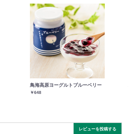
鳥海高原ヨーグルトブルーベリー
ハ
￥648
￥1
レビューを投稿する