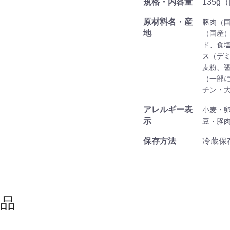
規格・内容量
135g
原材料名・産
豚肉（
地
（国産
ド、食
ス（デ
麦粉、
（一部
チン・
アレルギー表
小麦・
示
豆・豚
保存方法
冷蔵保
品