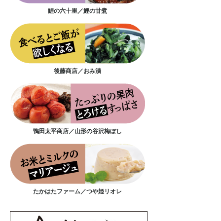
鯉の六十里／鯉の甘煮
後藤商店／おみ漬
鴨田太平商店／山形の谷沢梅ぼし
たかはたファーム／つや姫リオレ