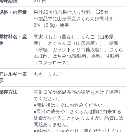
賞味期限
270日
規格・内容量
果汁20％混合果汁入り飲料・125ml
※製品中に山形県産さくらんぼ果汁を
2％（2.6g）使用
原材料名・産
果実（もも（国産）、りんご（山形県
地
産）、さくらんぼ（山形県産））、糖類
（砂糖、ガラクトオリゴ糖液糖）、さくら
んぼ酢、はちみつ/酸味料、香料、甘味料
（スクラロース）
アレルギー表
もも、りんご
示
保存方法
直射日光や高温多湿の場所をさけて保存し
てください。
●開封後はすぐにお飲みください。
●果汁の成分や、さくらんぼ酢に由来する
沈殿が生じることがありますが、品質には
問題ありません。
●容器のまま温めたり、凍らせたりしない