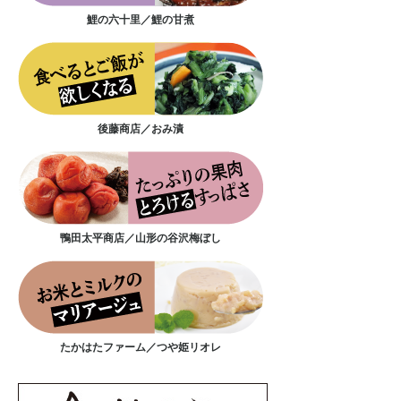
鯉の六十里／鯉の甘煮
後藤商店／おみ漬
鴨田太平商店／山形の谷沢梅ぼし
たかはたファーム／つや姫リオレ