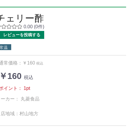
チェリー酢
0.00
(0件)
レビューを投稿する
常温
通常価格：￥160
税込
￥160
税込
ポイント：
1
pt
メーカー： 丸菱食品
出店地域：村山地方