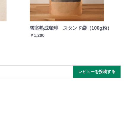
雪室熟成珈琲 スタンド袋（100g粉）
さ
￥1,200
￥8
レビューを投稿する