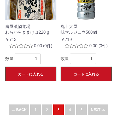
壽屋漬物道場
丸十大屋
わらわらままけは220ｇ
味マルジュウ500ml
￥713
￥719
0.00
(0件)
0.00
(0件)
数量
数量
カートに入れる
カートに入れる
BACK
1
2
3
4
5
NEXT