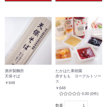
酒井製麵所
たかはた果樹園
天保そば
赤すもも ヨーグルトソー
ス
￥648
￥648
0.00
(0件)
数量