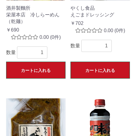
酒井製麵所
やくし食品
栄屋本店 冷しらーめん
えごまドレッシング
（乾麺）
￥702
￥690
0.00
(0件)
0.00
(0件)
数量
数量
カートに入れる
カートに入れる