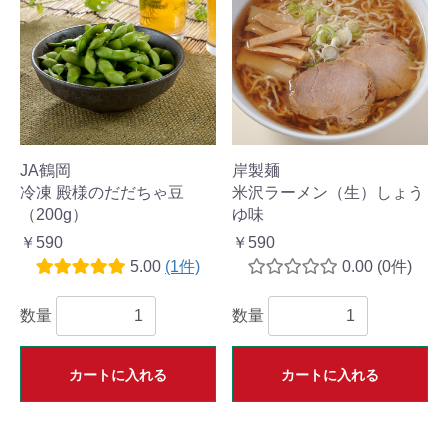
JA鶴岡
岸製麺
冷凍 殿様のだだちゃ豆
米沢ラーメン（生）しょう
（200g）
ゆ味
￥590
￥590
5.00
(1件)
0.00
(0件)
数量
数量
カートに入れる
カートに入れる