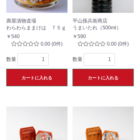
壽屋漬物道場
平山孫兵衛商店
わらわらままけは ７５ｇ
うまいたれ（500ml）
￥540
￥590
0.00
(0件)
0.00
(0件)
数量
数量
カートに入れる
カートに入れる