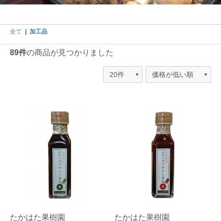
全て
|
加工品
89件
の商品が見つかりました
たかはた果樹園
たかはた果樹園