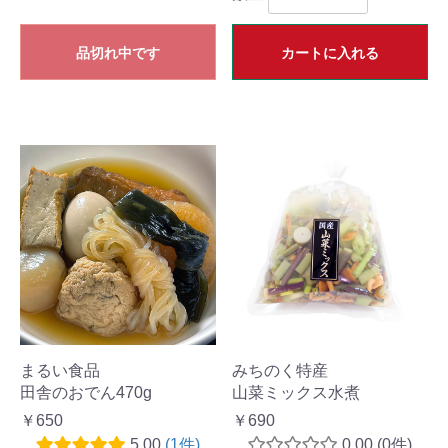
品切れ中です
カートに入れる
まるい食品
みちのく特産
田舎のおでん470g
山菜ミックス水煮
￥650
￥690
5.00
(1件)
0.00
(0件)