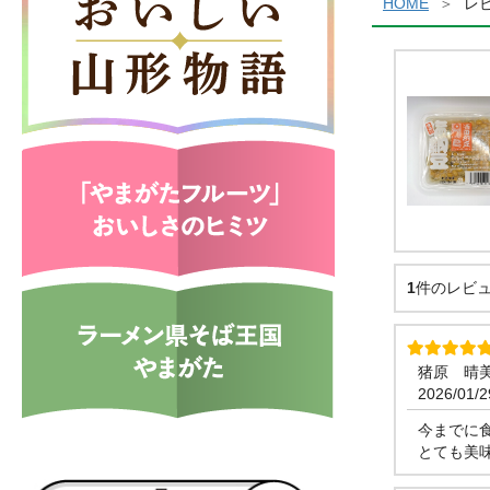
HOME
レ
1
件のレビ
猪原 晴
2026/01/2
今までに
とても美