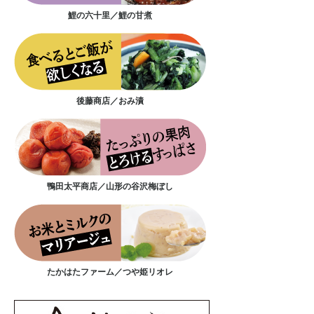
鯉の六十里／鯉の甘煮
後藤商店／おみ漬
鴨田太平商店／山形の谷沢梅ぼし
たかはたファーム／つや姫リオレ