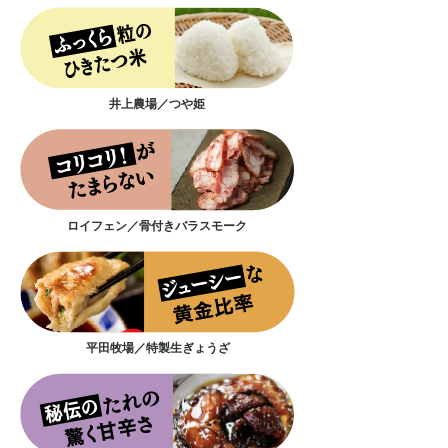
井上農場／つや姫
ロイフェン／骨付きバラスモーク
平田牧場／特製生ぎょうざ