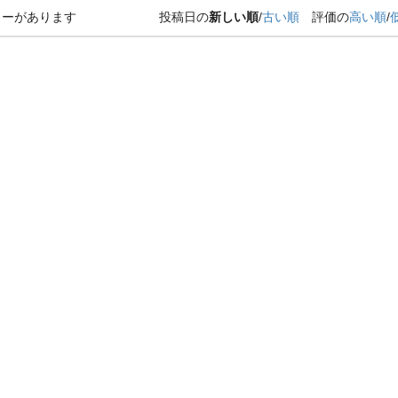
ューがあります
投稿日の
新しい順
/
古い順
評価の
高い順
/