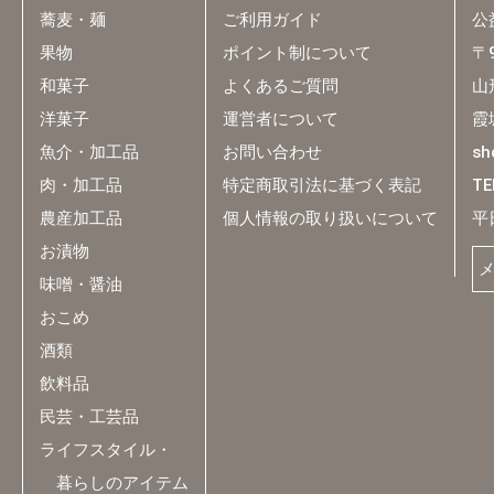
蕎麦・麺
ご利用ガイド
公
果物
ポイント制について
〒9
和菓子
よくあるご質問
山
洋菓子
運営者について
霞
魚介・加工品
お問い合わせ
sh
肉・加工品
特定商取引法に基づく表記
TE
農産加工品
個人情報の取り扱いについて
平
お漬物
味噌・醤油
おこめ
酒類
飲料品
民芸・工芸品
ライフスタイル・
暮らしのアイテム