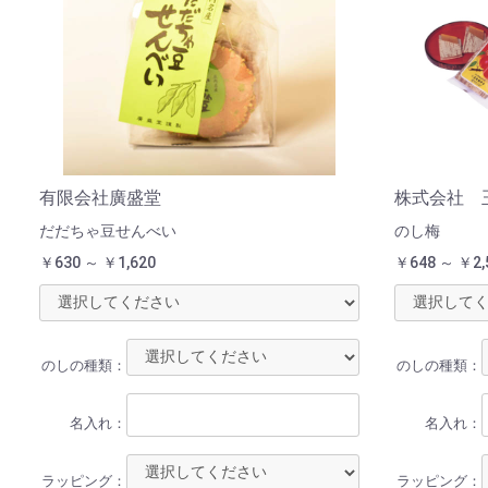
有限会社廣盛堂
株式会社 
だだちゃ豆せんべい
のし梅
￥630 ～ ￥1,620
￥648 ～ ￥2,
のしの種類：
のしの種類：
名入れ：
名入れ：
ラッピング：
ラッピング：