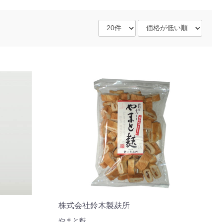
株式会社鈴木製麸所
やまと麩