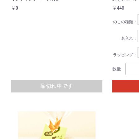
￥0
￥440
のしの種類：
名入れ：
ラッピング：
数量
品切れ中です