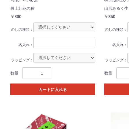
最上紅花の種
山形みるく生
￥800
￥850
のしの種類：
のしの種類：
名入れ：
名入れ：
ラッピング：
ラッピング：
数量
数量
カートに入れる