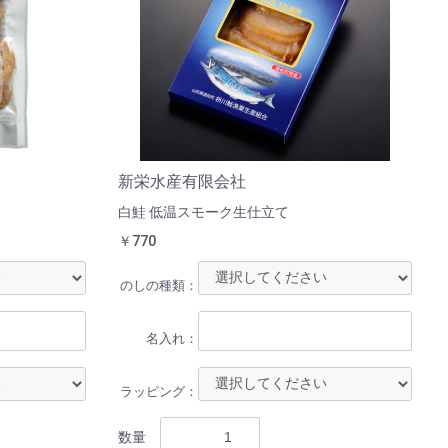
新栄水産有限会社
白鮭 低温スモーク生仕立て
￥770
のしの種類：
名入れ：
ラッピング：
数量