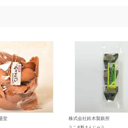
盛堂
株式会社鈴木製麸所
うこぎ麩まんじゅう