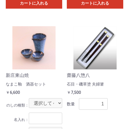
カートに入れる
カートに入れる
新庄東山焼
齋藤八惣八
なまこ釉 酒器セット
石目・磯草塗 夫婦箸
￥6,600
￥7,500
数量
のしの種類：
名入れ：