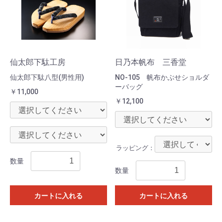
仙太郎下駄工房
日乃本帆布 三香堂
仙太郎下駄八型(男性用)
NO-105 帆布かぶせショルダ
ーバッグ
￥11,000
￥12,100
ラッピング：
数量
数量
カートに入れる
カートに入れる