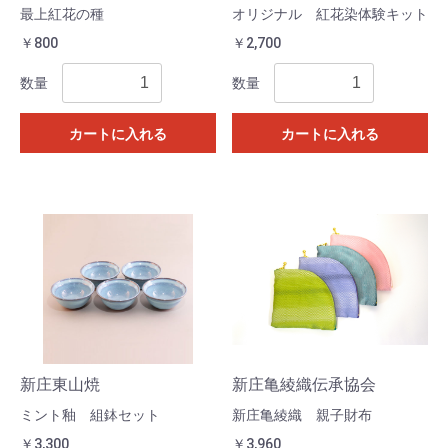
最上紅花の種
オリジナル 紅花染体験キット
￥800
￥2,700
数量
数量
カートに入れる
カートに入れる
新庄東山焼
新庄亀綾織伝承協会
ミント釉 組鉢セット
新庄亀綾織 親子財布
￥3,300
￥3,960