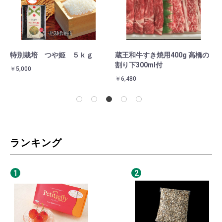
特別栽培 つや姫 ５ｋｇ
蔵王和牛すき焼用400g 高橋の
金
割り下300ml付
￥5,000
￥3
￥6,480
ランキング
1
2