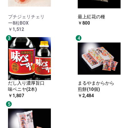
プチジェリチェリ
最上紅花の種
ー8粒BOX
￥800
￥1,512
3
4
だし入り濃厚旨口
まるやまからから
味ベニヤ(2本)
煎餅(10個)
￥1,807
￥2,484
5