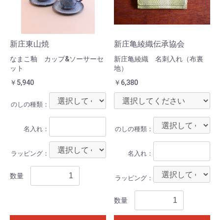
新庄東山焼
新庄亀綾織伝承協会
なまこ釉 カップ&ソーサーセ
新庄亀綾織 名刺入れ（布裏
ット
地）
￥5,940
￥6,380
のしの種類：
名入れ：
のしの種類：
ラッピング：
名入れ：
数量
ラッピング：
数量