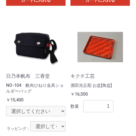
日乃本帆布 三香堂
キクチ工芸
NO-104 帆布ひねり金具ショ
酒田光丘彫 お盆[角盆]
ルダーバッグ
￥16,500
￥15,400
数量
ラッピング：