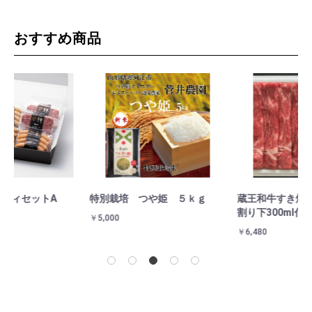
おすすめ商品
特別栽培 つや姫 ５ｋｇ
蔵王和牛すき焼用400g 高橋の
金
割り下300ml付
￥5,000
￥3
￥6,480