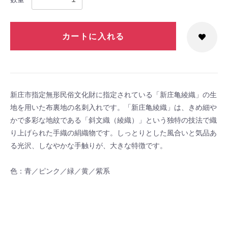
カートに入れる
新庄市指定無形民俗文化財に指定されている「新庄亀綾織」の生
地を用いた布裏地の名刺入れです。「新庄亀綾織」は、きめ細や
かで多彩な地紋である「斜文織（綾織）」という独特の技法で織
り上げられた手織の絹織物です。しっとりとした風合いと気品あ
る光沢、しなやかな手触りが、大きな特徴です。
色：青／ピンク／緑／黄／紫系