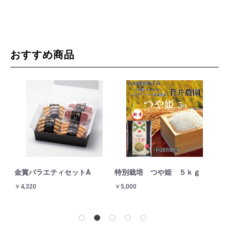
おすすめ商品
べ
金賞バラエティセットA
特別栽培 つや姫 ５ｋｇ
蔵
割
￥4,320
￥5,000
￥