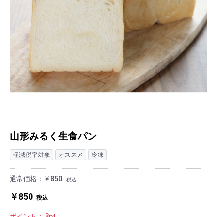
山形みるく生食パン
軽減税率対象
オススメ
冷凍
通常価格：￥850
税込
￥850
税込
ポイント：
8
pt