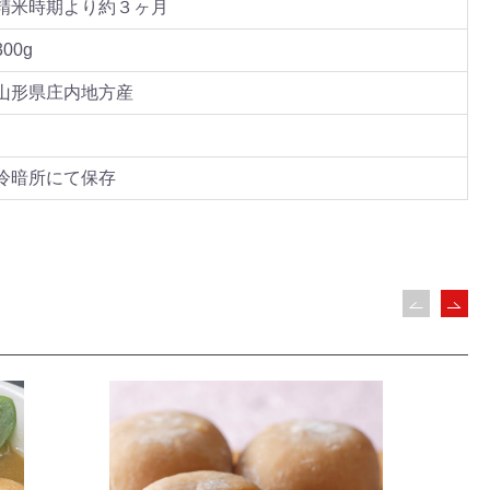
精米時期より約３ヶ月
300g
山形県庄内地方産
冷暗所にて保存