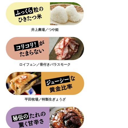
井上農場／つや姫
ロイフェン／骨付きバラスモーク
平田牧場／特製生ぎょうざ