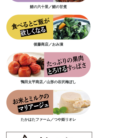
鯉の六十里／鯉の甘煮
後藤商店／おみ漬
鴨田太平商店／山形の谷沢梅ぼし
たかはたファーム／つや姫リオレ