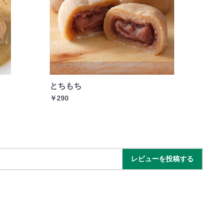
とちもち
栄
￥290
￥7
レビューを投稿する