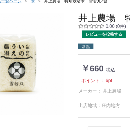
品一覧ページ
米
井上農場 特別栽培米 雪若丸2合
井上農場 
0.00
(0件)
レビューを投稿する
常温
￥660
税込
ポイント：
6
pt
メーカー： 井上農場
出店地域：庄内地方