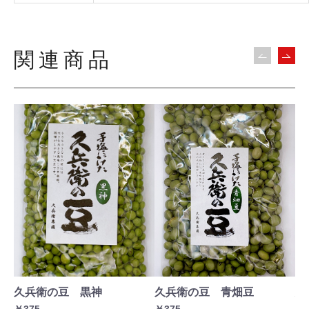
関連商品
久兵衛の豆 黒神
久兵衛の豆 青畑豆
鳥
心
￥375
￥375