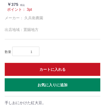
￥375
税込
ポイント：
3
pt
メーカー： 久兵衛農園
出店地域：置賜地方
数量
カートに入れる
お気に入りに追加
手しおにかけた紅大豆。