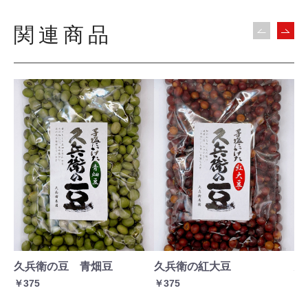
関連商品
久兵衛の豆 青畑豆
久兵衛の紅大豆
鳥
ラ
￥375
￥375
￥6