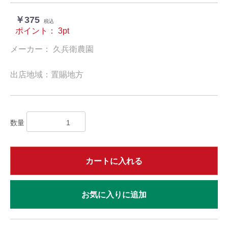
￥375
税込
ポイント：
3
pt
メーカー： 久兵衛農園
出店地域：置賜地方
数量
カートに入れる
お気に入りに追加