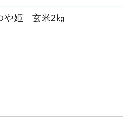
つや姫 玄米2㎏