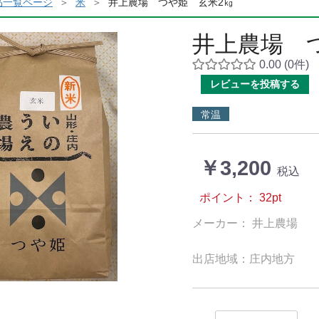
品一覧ページ
米
井上農場 つや姫 玄米2㎏
井上農場 
0.00
(0件)
レビューを投稿する
常温
￥3,200
税込
ポイント：
32
pt
メーカー： 井上農場
出店地域：庄内地方