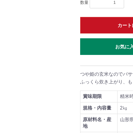
数量
カート
お気に
つや姫の玄米なのでパサ
ふっくら炊き上がり、も
賞味期限
精米
規格・内容量
2㎏
原材料名・産
山形
地