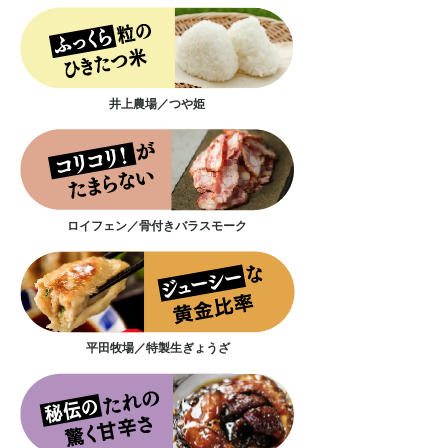
井上農場／つや姫
ロイフェン／骨付きバラスモーク
平田牧場／特製生ぎょうざ