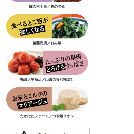
鯉の六十里／鯉の甘煮
後藤商店／おみ漬
鴨田太平商店／山形の谷沢梅ぼし
たかはたファーム／つや姫リオレ