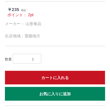
￥235
税込
ポイント：
2
pt
メーカー： 山形食品
出店地域：置賜地方
数量
カートに入れる
お気に入りに追加