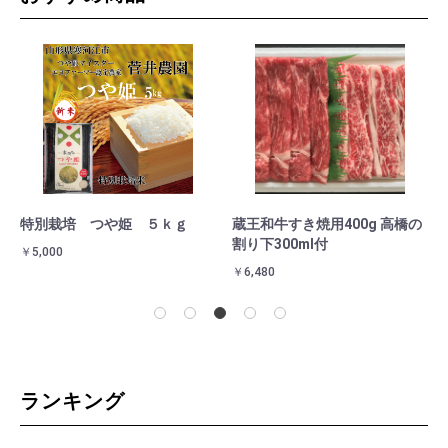
特別栽培 つや姫 ５ｋｇ
蔵王和牛すき焼用400g 高橋の
金
割り下300ml付
￥5,000
￥3
￥6,480
ランキング