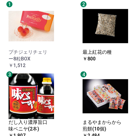
1
2
プチジェリチェリ
最上紅花の種
ー8粒BOX
￥800
￥1,512
3
4
だし入り濃厚旨口
まるやまからから
味ベニヤ(2本)
煎餅(10個)
￥1,807
￥2,484