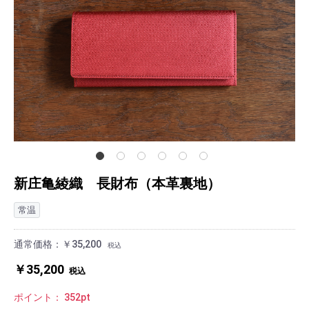
新庄亀綾織 長財布（本革裏地）
常温
通常価格：
￥35,200
税込
￥35,200
税込
ポイント：
352
pt