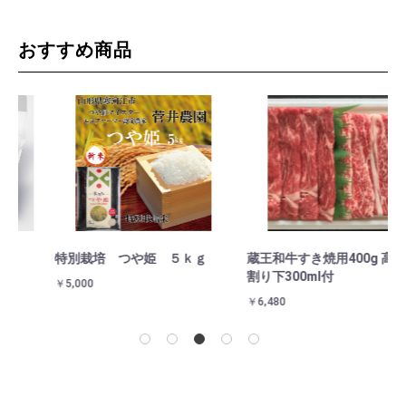
おすすめ商品
特別栽培 つや姫 ５ｋｇ
蔵王和牛すき焼用400g 高橋の
金
割り下300ml付
￥5,000
￥3
￥6,480