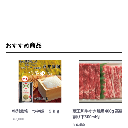
おすすめ商品
特別栽培 つや姫 ５ｋｇ
蔵王和牛すき焼用400g 高橋の
金
割り下300ml付
￥5,000
￥3
￥6,480