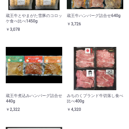
蔵王牛とやまがた雪豚のコロッ
蔵王牛ハンバーグ詰合せ640g
ケ食べ比べ1450g
￥3,726
￥3,078
蔵王牛煮込みハンバーグ詰合せ
みちのくブランド牛切落し食べ
440g
比べ400g
￥2,322
￥4,320