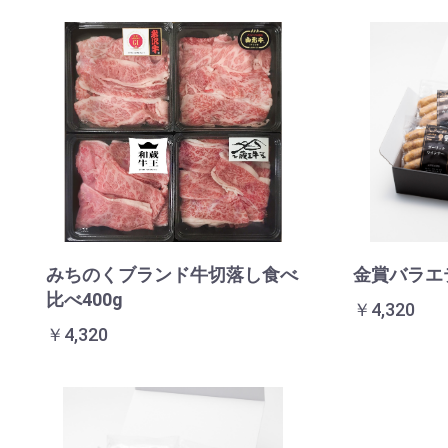
みちのくブランド牛切落し食べ
金賞バラエ
比べ400g
￥4,320
￥4,320