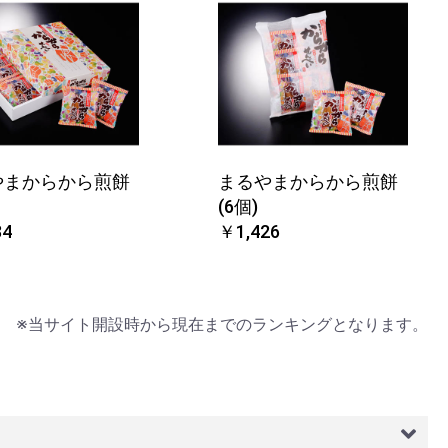
やまからから煎餅
まるやまからから煎餅
(6個)
84
￥1,426
※当サイト開設時から現在までのランキングとなります。