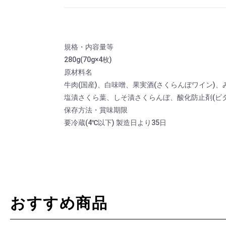
規格・内容量等
280g(70g×4枚)
原材料名
牛肉(国産)、白味噌、果実酒(さくらんぼワイン)
塩漬さくら葉、しそ漬さくらんぼ、酸化防止剤(ビタ
保存方法・賞味期限
要冷蔵(4℃以下) 製造日より35日
おすすめ商品