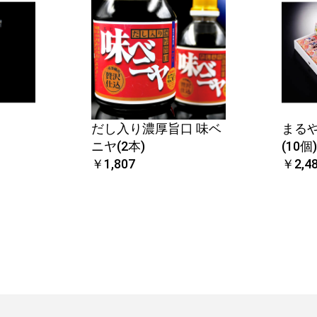
だし入り濃厚旨口 味ベ
まる
ニヤ(2本)
(10個)
￥1,807
￥2,4