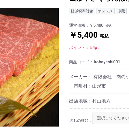
軽減税率対象
オススメ
冷蔵
通常価格：￥5,400
税込
￥5,400
税込
ポイント：
54
pt
商品コード：
kobayashi001
メーカー： 有限会社 肉の
山形市
出店地域：村山地方
のしの種類：