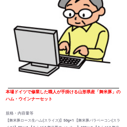
本場ドイツで修業した職人が手掛ける山形県産「舞米豚」の
ハム・ウインナーセット
規格・内容量等
【舞米豚ロース生ハム(スライス)】50g×1 【舞米豚バラベーコン(スラ