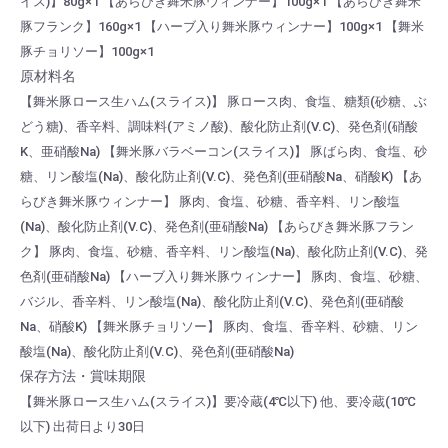
イス)】80g×1 【あらびき舞米豚ウィンナー】100g×1 【あらびき舞米
豚フランク】160g×1 【ハーブ入り舞米豚ウィンナー】100g×1 【舞米
豚チョリソー】100g×1
原材料名
【舞米豚ロース生ハム(スライス)】 豚ロース肉、食塩、糖類(砂糖、ぶ
どう糖)、香辛料、調味料(アミノ酸)、酸化防止剤(V.C)、発色剤(硝酸
K、亜硝酸Na) 【舞米豚バラベーコン(スライス)】 豚ばら肉、食塩、砂
糖、リン酸塩(Na)、酸化防止剤(V.C)、発色剤(亜硝酸Na、硝酸K) 【あ
らびき舞米豚ウィンナー】 豚肉、食塩、砂糖、香辛料、リン酸塩
(Na)、酸化防止剤(V.C)、発色剤(亜硝酸Na) 【あらびき舞米豚フラン
ク】 豚肉、食塩、砂糖、香辛料、リン酸塩(Na)、酸化防止剤(V.C)、発
色剤(亜硝酸Na) 【ハーブ入り舞米豚ウィンナー】 豚肉、食塩、砂糖、
バジル、香辛料、リン酸塩(Na)、酸化防止剤(V.C)、発色剤(亜硝酸
Na、硝酸K) 【舞米豚チョリソー】 豚肉、食塩、香辛料、砂糖、リン
酸塩(Na)、酸化防止剤(V.C)、発色剤(亜硝酸Na)
保存方法・賞味期限
【舞米豚ロース生ハム(スライス)】要冷蔵(4℃以下) 他、要冷蔵(10℃
以下) 出荷日より30日