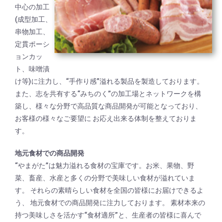
中心の加工
(成型加工、
串物加工、
定貫ポーシ
ョンカッ
ト、味噌漬
け等)に注力し、“手作り感”溢れる製品を製造しております。
また、志を共有する“みちのく”の加工場とネットワークを構
築し、様々な分野で高品質な商品開発が可能となっており、
お客様の様々なご要望に お応え出来る体制を整えておりま
す。
地元食材での商品開発
“やまがた”は魅力溢れる食材の宝庫です。お米、果物、野
菜、畜産、水産と多くの分野で美味しい食材が溢れていま
す。 それらの素晴らしい食材を全国の皆様にお届けできるよ
う、 地元食材での商品開発に注力しております。 素材本来の
持つ美味しさを活かす“食材適所”と、生産者の皆様に喜んで