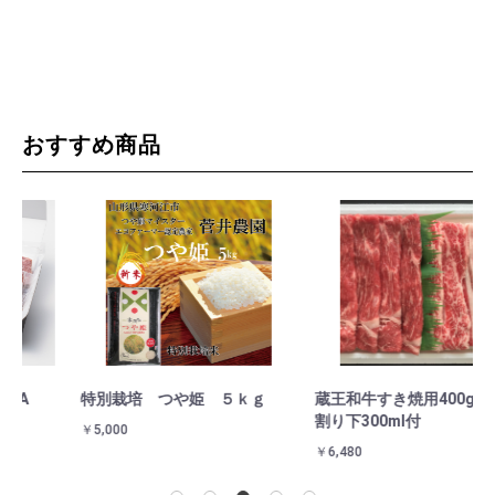
おすすめ商品
特別栽培 つや姫 ５ｋｇ
蔵王和牛すき焼用400g 高橋の
金
割り下300ml付
￥5,000
￥3
￥6,480