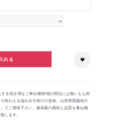
入れる
もすき焼き用をご奉仕価格!他の部位には無いもも肉
こそ味わえる溢れ出す肉汁の旨味。山形県置賜地方
き』でご賞味下さい。最高級の風味と品質を兼ね備
け致します。