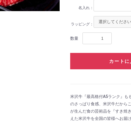
名入れ：
ラッピング：
数量
カートに
米沢牛『最高格付A5ランク』も
のさっぱり食感、米沢牛だから
が生んだ食の芸術品を『すき焼
えた米沢牛を全国の皆様へお届