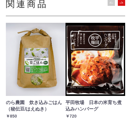
関連商品
のら農園 炊き込みごはん
平田牧場 日本の米育ち煮
山
（秘伝豆/はえぬき）
込みハンバーグ
モ
￥850
￥720
￥1