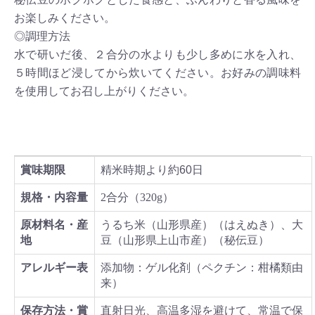
お楽しみください。
◎調理方法
水で研いだ後、２合分の水よりも少し多めに水を入れ、
５時間ほど浸してから炊いてください。お好みの調味料
を使用してお召し上がりください。
賞味期限
精米時期より約60日
規格・内容量
2合分（320g）
原材料名・産
うるち米（山形県産）（はえぬき）、大
地
豆（山形県上山市産）（秘伝豆）
アレルギー表
添加物：ゲル化剤（ペクチン：柑橘類由
来）
保存方法・賞
直射日光、高温多湿を避けて、常温で保