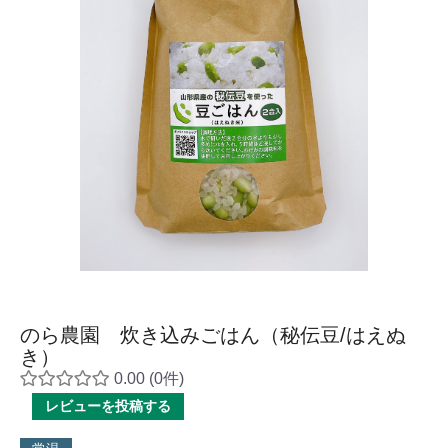
のら農園 炊き込みごはん（秘伝豆/はえぬ
き）
0.00
(0件)
レビューを投稿する