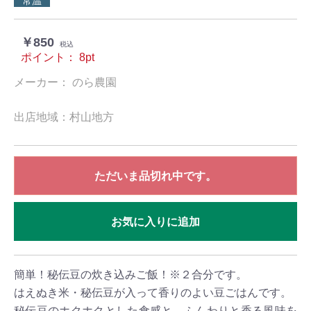
常温
￥850
税込
ポイント：
8
pt
メーカー： のら農園
出店地域：村山地方
ただいま品切れ中です。
お気に入りに追加
簡単！秘伝豆の炊き込みご飯！※２合分です。
はえぬき米・秘伝豆が入って香りのよい豆ごはんです。
秘伝豆のホクホクとした食感と、ふんわりと香る風味を