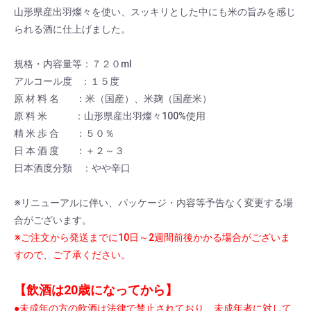
山形県産出羽燦々を使い、スッキリとした中にも米の旨みを感じ
られる酒に仕上げました。
規格・内容量等：７２０ml
アルコール度 ：１５度
原 材 料 名 ：米（国産）、米麹（国産米）
原 料 米 ：山形県産出羽燦々100%使用
精 米 歩 合 ：５０％
日 本 酒 度 ：＋２～３
日本酒度分類 ：やや辛口
※リニューアルに伴い、パッケージ・内容等予告なく変更する場
合がございます。
※ご注文から発送までに10日～2週間前後かかる場合がございま
すので、ご了承ください。
【飲酒は20歳になってから】
●未成年の方の飲酒は法律で禁止されており、未成年者に対して