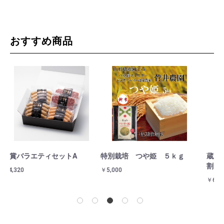
おすすめ商品
特別栽培 つや姫 ５ｋｇ
蔵王和牛すき焼用400g 高橋の
金
割り下300ml付
￥5,000
￥3
￥6,480